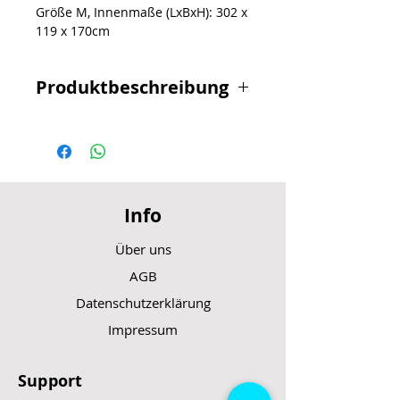
Größe M, Innenmaße (LxBxH): 302 x
119 x 170cm
Produktbeschreibung
Fahrzeugtyp: Motorrad, Roller
Ausführung: Vollgarage,
Outdoor
Größe: M
Länge: 302,0 cm
Info
Breite: 119,0 cm
Höhe: 170,0 cm
Über uns
Eigenschaften: strapazierfähig,
wasserabweisend,
AGB
frostbeständig
Datenschutzerklärung
Gewicht: 23,50 kg
Impressum
Support