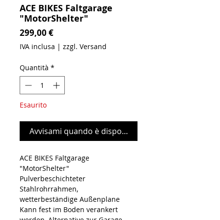
ACE BIKES Faltgarage
"MotorShelter"
Prezzo
299,00 €
IVA inclusa
|
zzgl. Versand
Quantità
*
Esaurito
Avvisami quando è disponibile
ACE BIKES Faltgarage
"MotorShelter"
Pulverbeschichteter
Stahlrohrrahmen,
wetterbeständige Außenplane
Kann fest im Boden verankert
werden, Alternative zur Garage