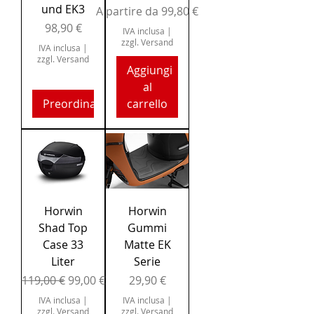
und EK3
Prezzo scontato
A partire da
99,80 €
Prezzo
98,90 €
IVA inclusa
|
zzgl. Versand
IVA inclusa
|
zzgl. Versand
Aggiungi
al
Preordina
carrello
Horwin
Horwin
Shad Top
Gummi
Case 33
Matte EK
Liter
Serie
Prezzo regolare
Prezzo scontato
Prezzo
119,00 €
99,00 €
29,90 €
IVA inclusa
|
IVA inclusa
|
zzgl. Versand
zzgl. Versand