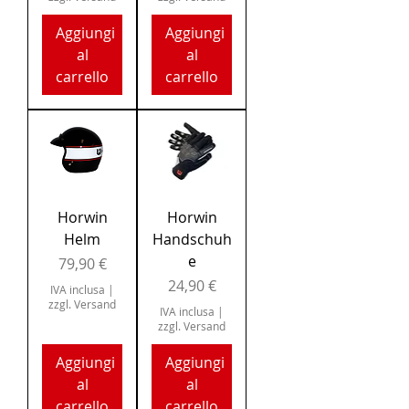
Aggiungi
Aggiungi
al
al
carrello
carrello
Horwin
Horwin
Helm
Handschuh
e
Prezzo
79,90 €
Prezzo
24,90 €
IVA inclusa
|
zzgl. Versand
IVA inclusa
|
zzgl. Versand
Aggiungi
Aggiungi
al
al
carrello
carrello