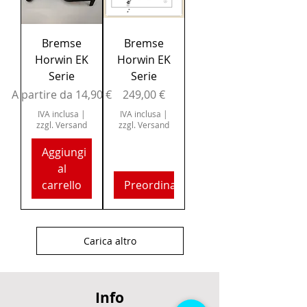
Bremse
Bremse
Horwin EK
Horwin EK
Serie
Serie
Prezzo scontato
Prezzo
A partire da
14,90 €
249,00 €
IVA inclusa
|
IVA inclusa
|
zzgl. Versand
zzgl. Versand
Aggiungi
al
carrello
Preordina
Carica altro
Info