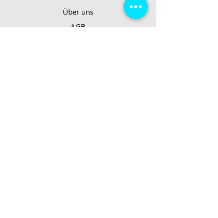
Über uns
AGB
Datenschutzerklärung
Impressum
Support
FAQ
Rücktrittsrecht
Rücksendung
Zahlungsarten
Gesetzte und Regeln/E-Scooter
Shop
E-Scooter