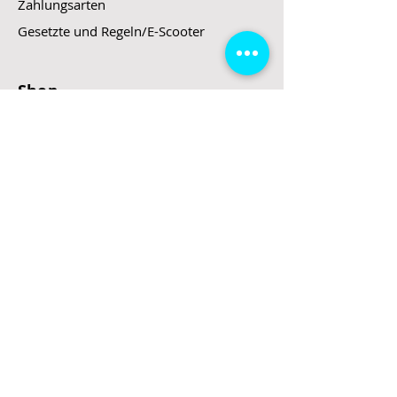
Zahlungsarten
Gesetzte und Regeln/E-Scooter
Shop
E-Scooter
E-Roller
E-Fahrzeuge
LeStoff
Stand up Paddel
B2B
Kontakt
Eingang