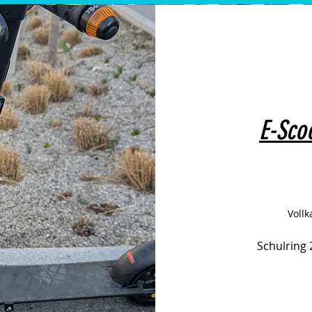
E-Sco
Vollk
Schulring 