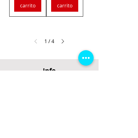
carrito
carrito
1
/
4
Info
Über uns
AGB
Datenschutzerklärung
Impressum
Support