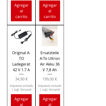
Agregar
Agregar
al
al
carrito
carrito
Original A-
Ersatzteile
TO
A-To Ultron
Ladegerät
Air Akku 36
42 V 1.7 A
V 7,8 Ah
Precio
Precio
34,90 €
199,00 €
Impuesto incluido
Impuesto incluido
|
zzgl. Versand
|
zzgl. Versand
Agregar
Agregar
al
al