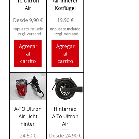
To Ultron
Air Innerer
Air
Kotflügel
Precio de oferta
Precio
Desde
9,90 €
19,90 €
Impuesto incluido
Impuesto incluido
|
zzgl. Versand
|
zzgl. Versand
Agregar
Agregar
al
al
carrito
carrito
A-TO Ultron
Hinterrad
Air Licht
A-To Ultron
hinten
Air
Precio
Precio de oferta
24,50 €
Desde
24,90 €