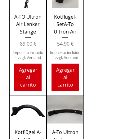
A-TO Ultron
Kotflügel-
Air Lenker
SetA-To
Stange
Ultron Air
Precio
Precio
89,00 €
54,90 €
Impuesto incluido
Impuesto incluido
|
zzgl. Versand
|
zzgl. Versand
Agregar
Agregar
al
al
carrito
carrito
Kotflügel A-
A-To Ultron