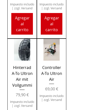
Impuesto incluido
Impuesto incluido
|
zzgl. Versand
|
zzgl. Versand
Agregar
Agregar
al
al
carrito
carrito
Hinterrad
Controller
A-To Ultron
A-To Ultron
Air mit
Air
Vollgummi
Precio
69,00 €
Precio
79,90 €
Impuesto incluido
|
zzgl. Versand
Impuesto incluido
|
zzgl. Versand