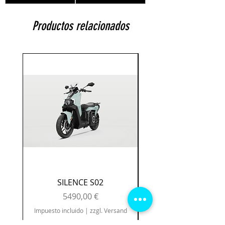
Productos relacionados
SILENCE S02
160 mm Bremssch
Precio
5490,00 €
Impuesto incluido
|
zzgl. Versand
Impuesto incluido