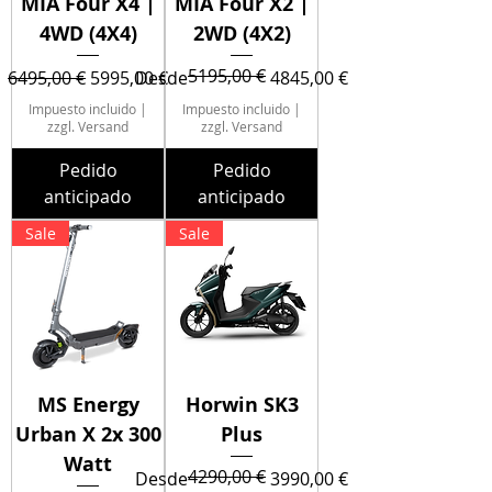
MIA Four X4 |
MIA Four X2 |
4WD (4X4)
2WD (4X2)
5195,00 €
Precio
Precio de oferta
Precio
Precio de oferta
6495,00 €
5995,00 €
Desde
4845,00 €
Impuesto incluido
|
Impuesto incluido
|
zzgl. Versand
zzgl. Versand
Pedido
Pedido
anticipado
anticipado
Sale
Sale
MS Energy
Horwin SK3
Urban X 2x 300
Plus
Watt
4290,00 €
Precio
Precio de oferta
Desde
3990,00 €