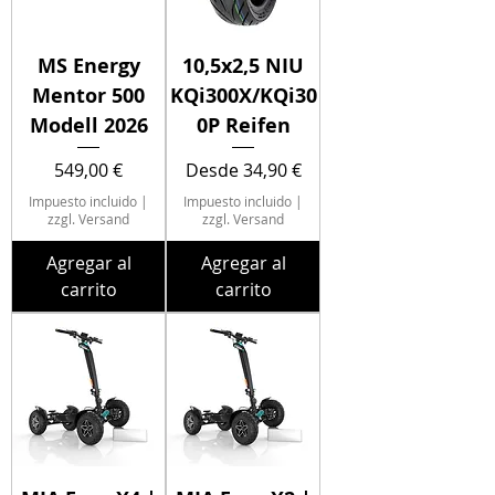
MS Energy
10,5x2,5 NIU
Mentor 500
KQi300X/KQi30
Modell 2026
0P Reifen
Precio
Precio de oferta
549,00 €
Desde
34,90 €
Impuesto incluido
|
Impuesto incluido
|
zzgl. Versand
zzgl. Versand
Agregar al
Agregar al
carrito
carrito