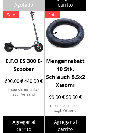
Agotado
carrito
Sale
Sale
E.F.O ES 300 E-
Mengenrabatt
Scooter
10 Stk.
Schlauch 8,5x2
Precio
Precio de oferta
690,00 €
440,00 €
Xiaomi
Impuesto incluido
|
zzgl. Versand
Precio
Precio de oferta
99,90 €
59,90 €
Impuesto incluido
|
zzgl. Versand
Agregar al
Agregar al
carrito
carrito