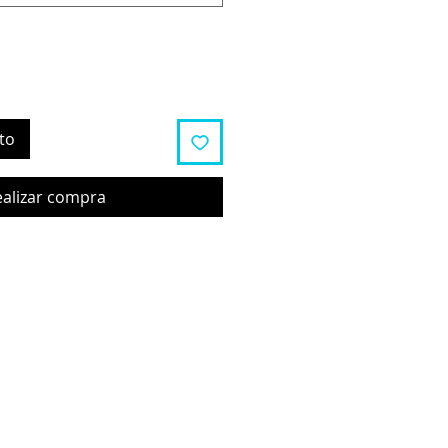
to
ealizar compra