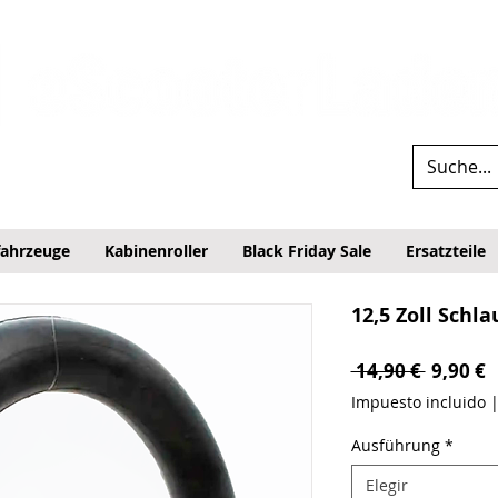
fahrzeuge
Kabinenroller
Black Friday Sale
Ersatzteile
12,5 Zoll Schl
Precio
P
 14,90 € 
9,90 €
Impuesto incluido
Ausführung
*
Elegir