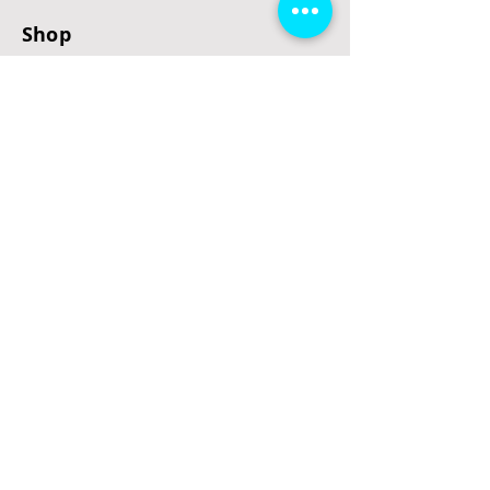
Shop
E-Scooter
E-Roller
E-Fahrzeuge
LeStoff
Stand up Paddel
B2B
Kontakt
Eingang
Schulgasse 5
3100 St. Pölten
office@escooterladen.at