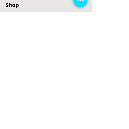
Shop
E-Scooter
E-Roller
E-Fahrzeuge
LeStoff
Stand up Paddel
B2B
Kontakt
Eingang
Schulgasse 5
3100 St. Pölten
office@escooterladen.at