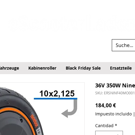
fahrzeuge
Kabinenroller
Black Friday Sale
Ersatzteile
36V 350W Nine
SKU: ERSNINF40MO001
Precio
184,00 €
Impuesto incluido
Cantidad
*