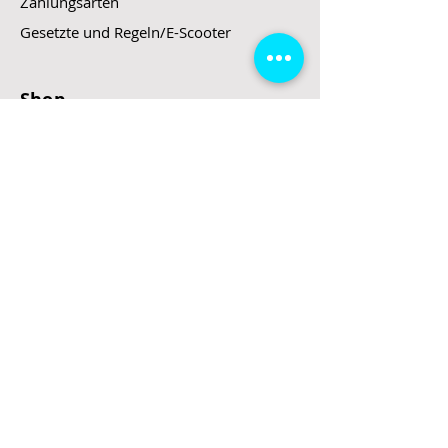
Zahlungsarten
Gesetzte und Regeln/E-Scooter
Shop
E-Scooter
E-Roller
E-Fahrzeuge
LeStoff
Stand up Paddel
B2B
Kontakt
Eingang