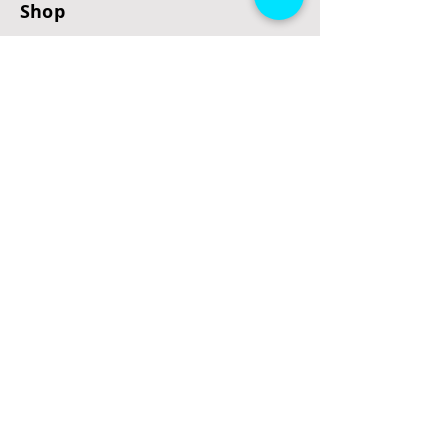
Shop
E-Scooter
E-Roller
E-Fahrzeuge
LeStoff
Stand up Paddel
B2B
Kontakt
Eingang
Schulgasse 5
3100 St. Pölten
office@escooterladen.at