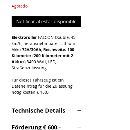
Agotado
Notificar al estar disponible
Elektroroller
FALCON Double, 45
km/h, herausnehmbarer Lithium-
Akku
72V/30Ah
,
Reichweite: 100
Kilometer
(
200 Kilometer mit 2
Akkus
) 3400 Watt, LED,
Straßenzulassung
Für dieses Fahrzeug ist ein
Dateneintrag für die Zulassung
nötig kosten € 150.-
Technische Details
herausnehmbarer 12 kg-
Förderung € 600.-
schwerer Lithium-Ionen-