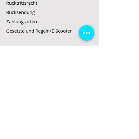
Rücktrittsrecht
Rücksendung
Zahlungsarten
Gesetzte und Regeln/E-Scooter
Shop
E-Scooter
E-Roller
E-Fahrzeuge
LeStoff
Stand up Paddel
B2B
Kontakt