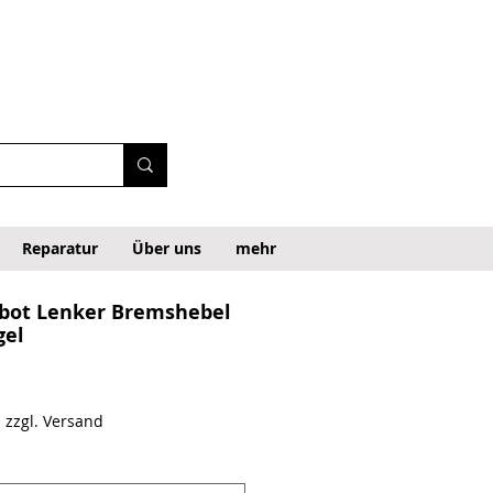
Reparatur
Über uns
mehr
inbot Lenker Bremshebel
gel
ecio de oferta
|
zzgl. Versand