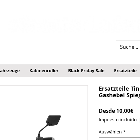
fahrzeuge
Kabinenroller
Black Friday Sale
Ersatzteile
Ersatzteile T
Gashebel Spie
Pr
Desde
10,00€
Impuesto incluido
Auswählen
*