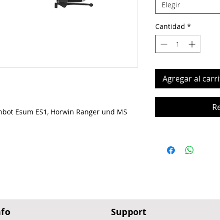
Elegir
Cantidad
*
Agregar al carri
R
 Tinbot Esum ES1, Horwin Ranger und MS
nfo
Support