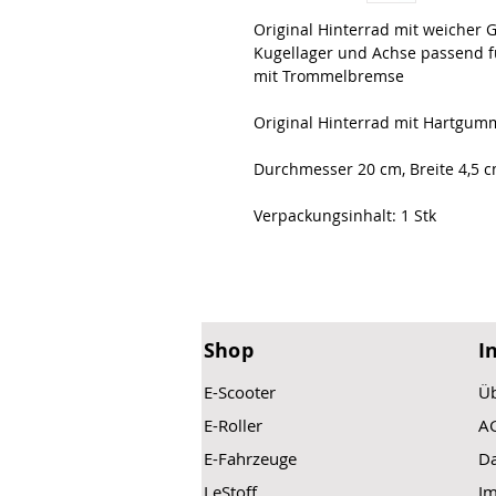
Original Hinterrad mit weicher 
Kugellager und Achse passend fü
mit Trommelbremse
Original Hinterrad mit Hartgum
Durchmesser 20 cm, Breite 4,5 c
Verpackungsinhalt: 1 Stk
Shop
I
E-Scooter
Üb
E-Roller
A
E-Fahrzeuge
Da
LeStoff
I