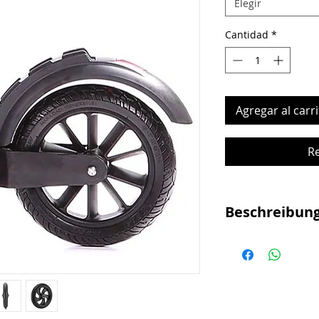
Elegir
Cantidad
*
Agregar al carri
R
Beschreibun
Hartplastik Rad 
abrollen gering
Hinterrad V Mode
Modelle, mehr B