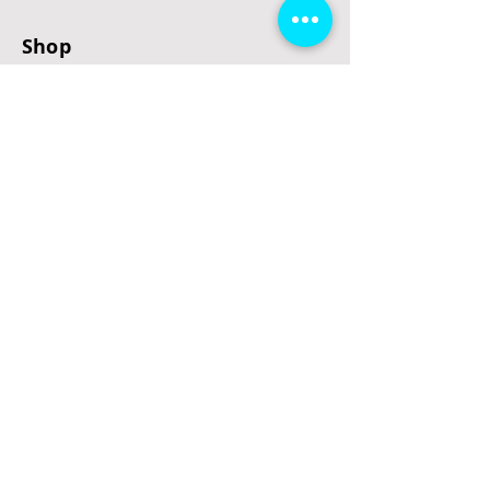
Shop
E-Scooter
E-Roller
E-Fahrzeuge
LeStoff
Stand up Paddel
B2B
Kontakt
Eingang
Schulgasse 5
3100 St. Pölten