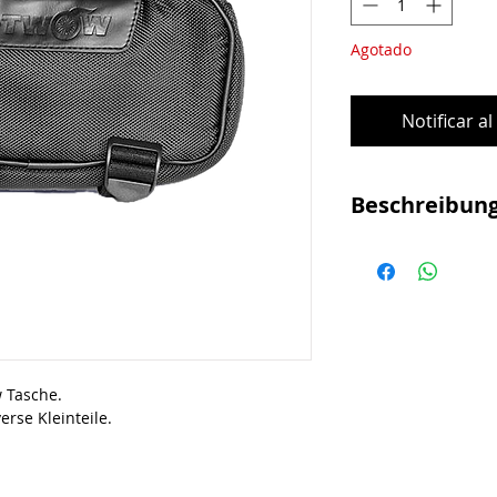
Agotado
Notificar a
Beschreibun
Stofftasche, mit Kle
Wasserdicht
 Tasche.
erse Kleinteile.