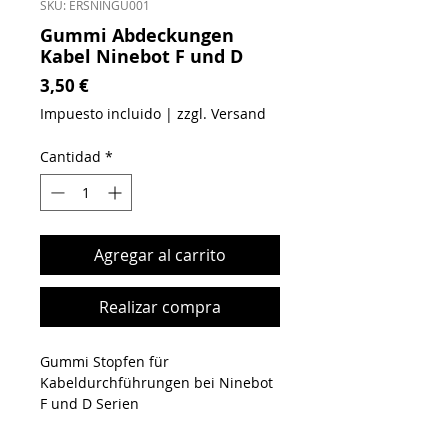
SKU: ERSNINGU001
Gummi Abdeckungen
Kabel Ninebot F und D
Precio
3,50 €
Impuesto incluido
|
zzgl. Versand
Cantidad
*
Agregar al carrito
Realizar compra
Gummi Stopfen für
Kabeldurchführungen bei Ninebot
F und D Serien