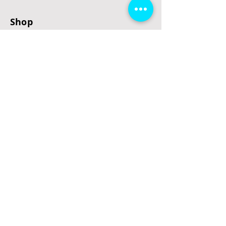
Shop
E-Scooter
E-Roller
E-Fahrzeuge
LeStoff
Stand up Paddel
B2B
Kontakt
Eingang
Schulgasse 5
3100 St. Pölten