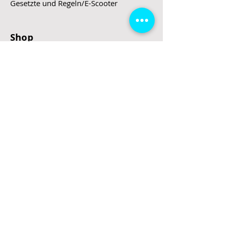
Gesetzte und Regeln/E-Scooter
Shop
E-Scooter
E-Roller
E-Fahrzeuge
LeStoff
Stand up Paddel
B2B
Kontakt
Eingang
Schulgasse 5