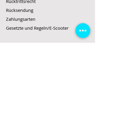
Rücktrittsrecht
Rücksendung
Zahlungsarten
Gesetzte und Regeln/E-Scooter
Shop
E-Scooter
E-Roller
E-Fahrzeuge
LeStoff
Stand up Paddel
B2B
Kontakt