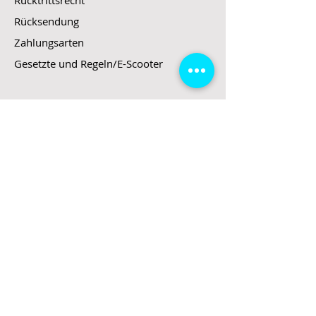
Rücktrittsrecht
Rücksendung
Zahlungsarten
Gesetzte und Regeln/E-Scooter
Shop
E-Scooter
E-Roller
E-Fahrzeuge
LeStoff
Stand up Paddel
B2B
Kontakt