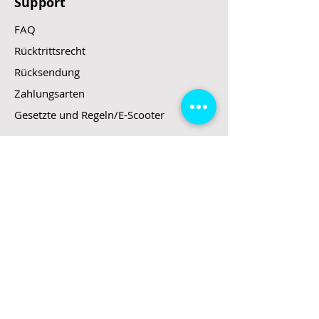
Support
FAQ
Rücktrittsrecht
Rücksendung
Zahlungsarten
Gesetzte und Regeln/E-Scooter
Shop
E-Scooter
E-Roller
E-Fahrzeuge
LeStoff
Stand up Paddel
B2B