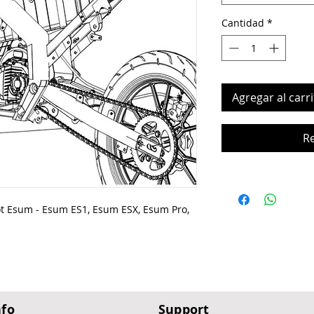
Cantidad
*
Agregar al carri
R
ot Esum - Esum ES1, Esum ESX, Esum Pro,
nfo
Support