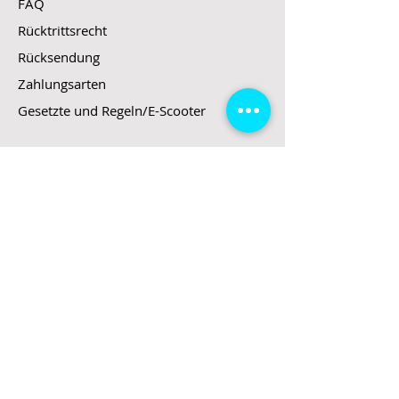
FAQ
Rücktrittsrecht
Rücksendung
Zahlungsarten
Gesetzte und Regeln/E-Scooter
Shop
E-Scooter
E-Roller
E-Fahrzeuge
LeStoff
Stand up Paddel
B2B