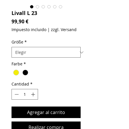
Livall L 23
Precio
99,90 €
Impuesto incluido
|
zzgl. Versand
Größe
*
Farbe
*
Cantidad
*
Agregar al carrito
Realizar compra