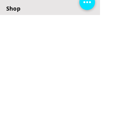
Shop
E-Scooter
E-Roller
E-Fahrzeuge
LeStoff
Stand up Paddel
B2B
Kontakt
Eingang
Schulgasse 5
3100 St. Pölten
office@escooterladen.at