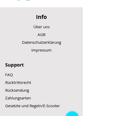
verkabelt
Maße: 19,20 x 10,60 x 10,60 cm
(LxBxH)
Info
Durchmesser Ritzel: 2,50 cm
Anzahl der Ritzel: 11 Stk.
Über uns
Gewicht:
4,90 kg
AGB
Datenschutzerklärung
Impressum
Support
FAQ
Rücktrittsrecht
Rücksendung
Zahlungsarten
Gesetzte und Regeln/E-Scooter