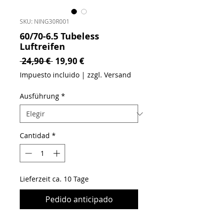
SKU: NING30R001
60/70-6.5 Tubeless
Luftreifen
Precio
Precio de oferta
 24,90 € 
19,90 €
Impuesto incluido
|
zzgl. Versand
Ausführung
*
Cantidad
*
Lieferzeit ca. 10 Tage
Pedido anticipado