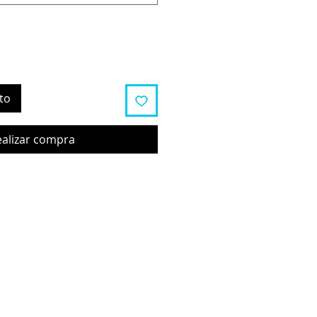
to
ealizar compra