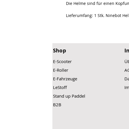
Die Helme sind für einen Kopfu
Lieferumfang: 1 Stk. Ninebot He
Shop
I
E-Scooter
Üb
E-Roller
A
E-Fahrzeuge
Da
LeStoff
I
Stand up Paddel
B2B