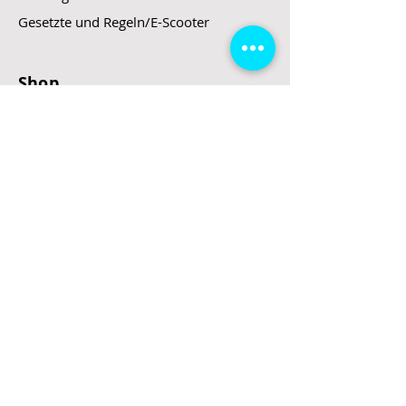
Gesetzte und Regeln/E-Scooter
Shop
E-Scooter
E-Roller
E-Fahrzeuge
LeStoff
Stand up Paddel
B2B
Kontakt
Eingang
Schulgasse 5