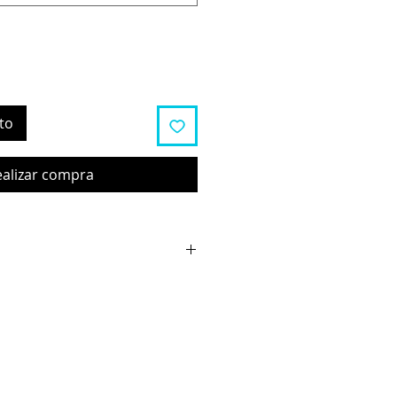
to
ealizar compra
n 6 Zoll mit Stollenprofil,
e, Offroadfahrten