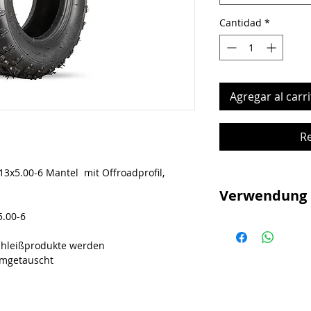
Cantidad
*
Agregar al carri
R
13x5.00-6 Mantel mit Offroadprofil,
Verwendung
5.00-6
Kinderquad ATV Reife
Offroadprofil
chleißprodukte werden
mgetauscht
geeignet für Geländ