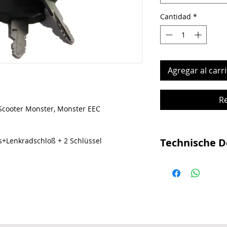
Cantidad
*
Agregar al carri
R
Scooter Monster, Monster EEC
ss+Lenkradschloß + 2 Schlüssel
Technische D
Zündschloss / Sc
1- stufig für Sco
Scooter mit Licht
passend für alle
mit entsprechen
Zündschloss wir
senkrechten Len