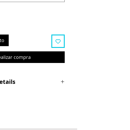
to
ealizar compra
etails
hlüsselschalter
oter ohne Licht oder 2-stufig für
 Spannungen (12V, 24V, 36V, etc.)
der Verkabelung
d in das obere Ende der
kerstange eingebaut und mit