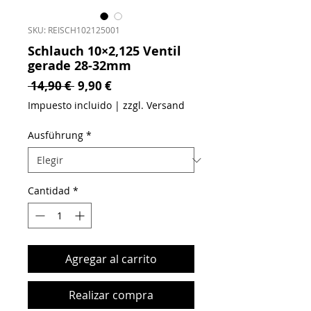
SKU: REISCH102125001
Schlauch 10×2,125 Ventil
gerade 28-32mm
Precio
Precio de oferta
 14,90 € 
9,90 €
Impuesto incluido
|
zzgl. Versand
Ausführung
*
Cantidad
*
Agregar al carrito
Realizar compra