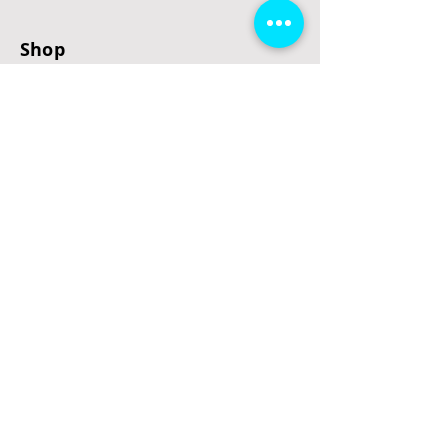
Shop
E-Scooter
E-Roller
E-Fahrzeuge
LeStoff
Stand up Paddel
B2B
Kontakt
Eingang
Schulgasse 5
3100 St. Pölten