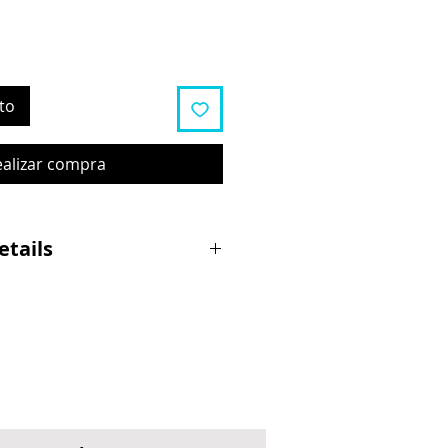
to
ealizar compra
etails
reizeit, besonders geeignet für
aster
- und Rücklauf
ilfenster
tes Gehäuse
lich mit beiliegender