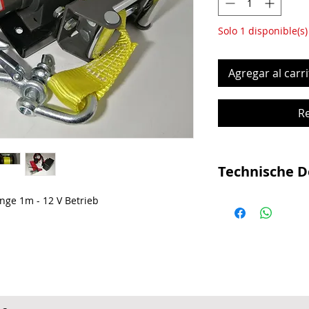
Solo 1 disponible(s)
Agregar al carri
R
Technische D
Ideal für Auto, F
änge 1m - 12 V Betrieb
Quads
Mit Kabel- und T
Elektrischer Vor
4-Wege Rollen-Se
Wassergeschütz
Festmontage mög
Montageplatte