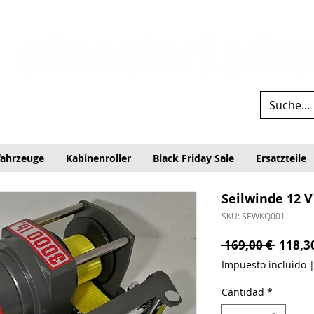
fahrzeuge
Kabinenroller
Black Friday Sale
Ersatzteile
Seilwinde 12 V
SKU: SEWKQ001
Precio
 169,00 € 
118,3
Impuesto incluido
Cantidad
*