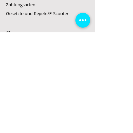
Zahlungsarten
Gesetzte und Regeln/E-Scooter
Shop
E-Scooter
E-Roller
E-Fahrzeuge
LeStoff
Stand up Paddel
B2B
Kontakt
Eingang