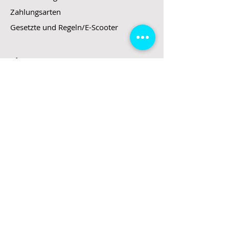
Zahlungsarten
Gesetzte und Regeln/E-Scooter
Shop
E-Scooter
E-Roller
E-Fahrzeuge
LeStoff
Stand up Paddel
B2B
Kontakt
Eingang