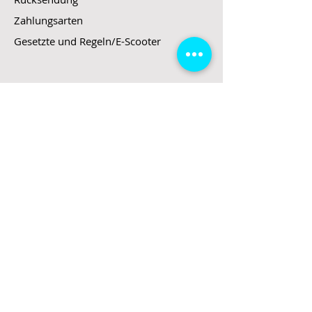
Zahlungsarten
Gesetzte und Regeln/E-Scooter
Shop
E-Scooter
E-Roller
E-Fahrzeuge
LeStoff
Stand up Paddel
B2B
Kontakt
Eingang