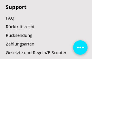
Support
FAQ
Rücktrittsrecht
Rücksendung
Zahlungsarten
Gesetzte und Regeln/E-Scooter
Shop
E-Scooter
E-Roller
E-Fahrzeuge
LeStoff
Stand up Paddel
B2B