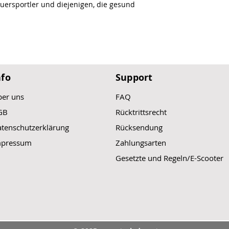
Neues Deckpad-Layo
uersportler und diejenigen, die gesund
Railsaver für zu
plus Kickpad
Wasser
Hohe Qualität
nfo
Support
er uns
FAQ
GB
Rücktrittsrecht
tenschutzerklärung
Rücksendung
mpressum
Zahlungsarten
Gesetzte und Regeln/E-Scooter