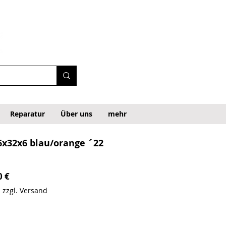
Reparatur
Über uns
mehr
6x32x6 blau/orange ´22
Precio de oferta
0 €
|
zzgl. Versand