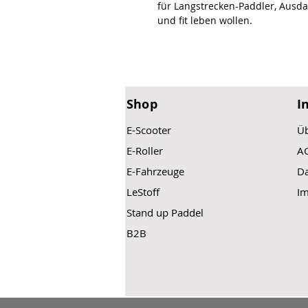
für Langstrecken-Paddler, Ausda
und fit leben wollen.
Shop
I
E-Scooter
Üb
E-Roller
A
E-Fahrzeuge
Da
LeStoff
I
Stand up Paddel
B2B