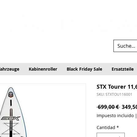
fahrzeuge
Kabinenroller
Black Friday Sale
Ersatzteile
STX Tourer 11,
SKU: STXTOU116001
Precio
 699,00 € 
349,5
Impuesto incluido
Cantidad
*