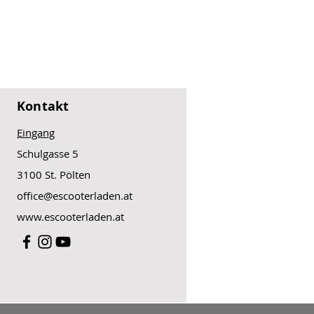
ut aus Kern- und Honiggriff
sätzlichen Komfort auf dem
Kontakt
Eingang
Schulgasse 5
3100 St. Pölten
office@escooterladen.at
www.escooterladen.at