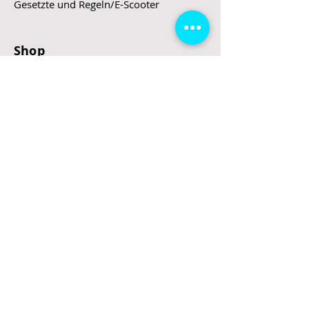
Gesetzte und Regeln/E-Scooter
Shop
E-Scooter
E-Roller
E-Fahrzeuge
LeStoff
Stand up Paddel
B2B
Kontakt
Eingang
Schulgasse 5