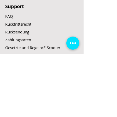
Support
FAQ
Rücktrittsrecht
Rücksendung
Zahlungsarten
Gesetzte und Regeln/E-Scooter
Shop
E-Scooter
E-Roller
E-Fahrzeuge
LeStoff
Stand up Paddel
B2B