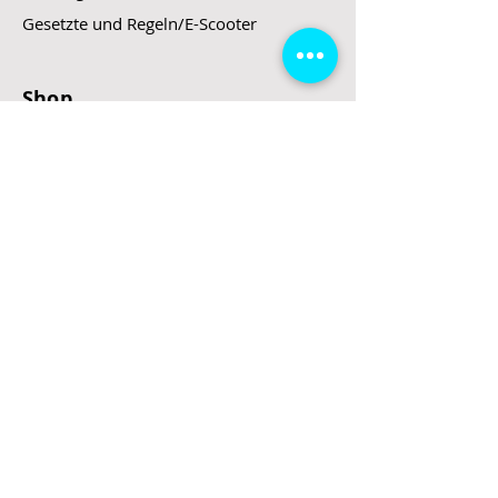
Gesetzte und Regeln/E-Scooter
Shop
E-Scooter
E-Roller
E-Fahrzeuge
LeStoff
Stand up Paddel
B2B
Kontakt
Eingang
Schulgasse 5