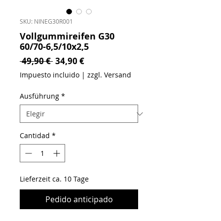
SKU: NINEG30R001
Vollgummireifen G30
60/70-6,5/10x2,5
Precio
Precio de oferta
 49,90 € 
34,90 €
Impuesto incluido
|
zzgl. Versand
Ausführung
*
Cantidad
*
Lieferzeit ca. 10 Tage
Pedido anticipado