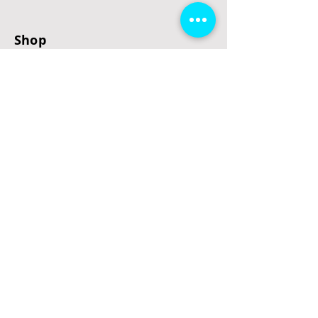
Shop
E-Scooter
E-Roller
E-Fahrzeuge
LeStoff
Stand up Paddel
B2B
Kontakt
Eingang
Schulgasse 5
3100 St. Pölten