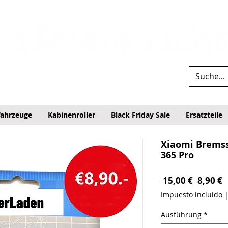
fahrzeuge
Kabinenroller
Black Friday Sale
Ersatzteile
Xiaomi Brems
365 Pro
Precio
P
 15,00 € 
8,90 €
Impuesto incluido
Ausführung
*