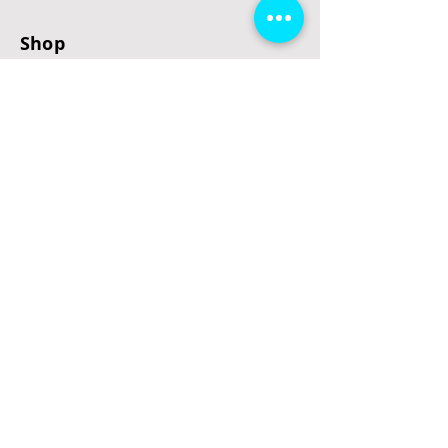
Shop
E-Scooter
E-Roller
E-Fahrzeuge
LeStoff
Stand up Paddel
B2B
Kontakt
Eingang
Schulgasse 5
3100 St. Pölten