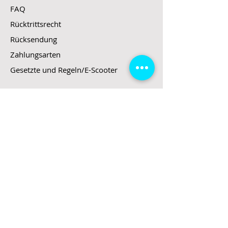
FAQ
Rücktrittsrecht
Rücksendung
Zahlungsarten
Gesetzte und Regeln/E-Scooter
Shop
E-Scooter
E-Roller
E-Fahrzeuge
LeStoff
Stand up Paddel
B2B