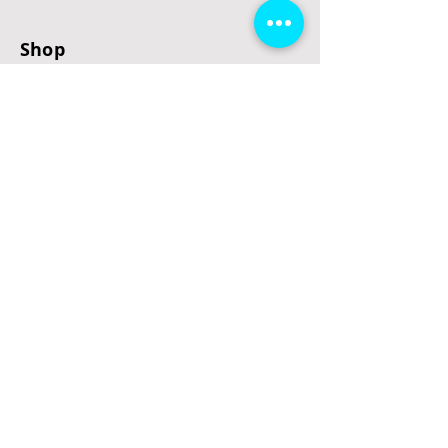
Shop
E-Scooter
E-Roller
E-Fahrzeuge
LeStoff
Stand up Paddel
B2B
Kontakt
Eingang
Schulgasse 5
3100 St. Pölten