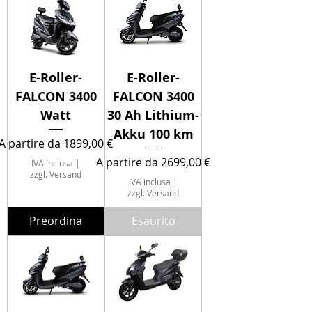
E-Roller-
E-Roller-
FALCON 3400
FALCON 3400
Watt
30 Ah Lithium-
Akku 100 km
Prezzo scontato
A partire da
1899,00 €
Prezzo scontato
A partire da
2699,00 €
IVA inclusa
|
zzgl. Versand
IVA inclusa
|
zzgl. Versand
Preordina
Esaurito