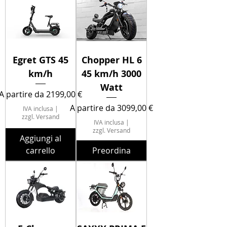
Egret GTS 45
Chopper HL 6
km/h
45 km/h 3000
Watt
Prezzo scontato
A partire da
2199,00 €
Prezzo scontato
A partire da
3099,00 €
IVA inclusa
|
zzgl. Versand
IVA inclusa
|
zzgl. Versand
Aggiungi al
carrello
Preordina