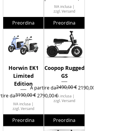
IVA inclusa
|
zzgl. Versand
Preordina
Preordina
Horwin EK1
Coopop Rugged
Limited
GS
Edition
2490,00 €
Prezzo regolare
Prezzo scontato
A partire da
2190,00 €
3190,00 €
zo regolare
zo scontato
tire da
2790,00 €
IVA inclusa
|
zzgl. Versand
IVA inclusa
|
zzgl. Versand
Preordina
Preordina