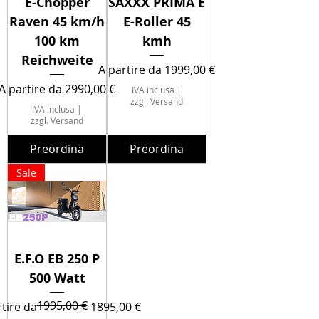
E-Chopper
SAXXX PRIMA E
Raven 45 km/h
E-Roller 45
100 km
kmh
Reichweite
Prezzo scontato
A partire da
1999,00 €
Prezzo scontato
A partire da
2990,00 €
IVA inclusa
|
zzgl. Versand
IVA inclusa
|
zzgl. Versand
Preordina
Preordina
Sale
E.F.O EB 250 P
500 Watt
1995,00 €
zo regolare
zo scontato
tire da
1895,00 €