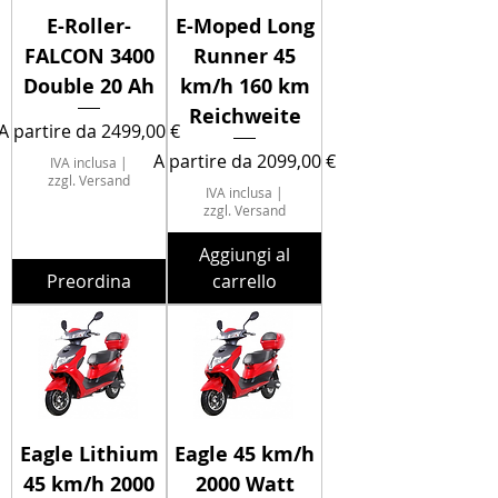
E-Roller-
E-Moped Long
FALCON 3400
Runner 45
Double 20 Ah
km/h 160 km
Reichweite
Prezzo scontato
A partire da
2499,00 €
Prezzo scontato
A partire da
2099,00 €
IVA inclusa
|
zzgl. Versand
IVA inclusa
|
zzgl. Versand
Aggiungi al
Preordina
carrello
Eagle Lithium
Eagle 45 km/h
45 km/h 2000
2000 Watt