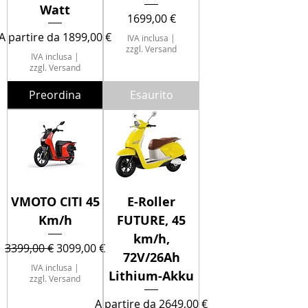
Watt
Prezzo
1699,00 €
Prezzo scontato
A partire da
1899,00 €
IVA inclusa
|
zzgl. Versand
IVA inclusa
|
zzgl. Versand
Preordina
Esaurito
VMOTO CITI 45
E-Roller
Km/h
FUTURE, 45
km/h,
Prezzo regolare
Prezzo scontato
3399,00 €
3099,00 €
72V/26Ah
IVA inclusa
|
Lithium-Akku
zzgl. Versand
Prezzo scontato
A partire da
2649,00 €